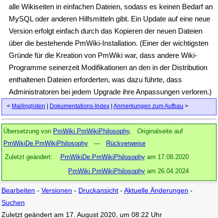
alle Wikiseiten in einfachen Dateien, sodass es keinen Bedarf an
MySQL oder anderen Hilfsmitteln gibt. Ein Update auf eine neue
Version erfolgt einfach durch das Kopieren der neuen Dateien
über die bestehende PmWiki-Installation. (Einer der wichtigsten
Gründe für die Kreation von PmWiki war, dass andere Wiki-
Programme seinerzeit Modifikationen an den in der Distribution
enthaltenen Dateien erforderten, was dazu führte, dass
Administratoren bei jedem Upgrade ihre Anpassungen verloren.)
<
Mailinglisten
|
Dokumentations-Index
|
Anmerkungen zum Aufbau
>
Übersetzung von
PmWiki.PmWikiPhilosophy
, Originalseite auf
PmWikiDe.PmWikiPhilosophy
—
Rückverweise
Zuletzt geändert:
PmWikiDe.PmWikiPhilosophy
am 17.08.2020
PmWiki.PmWikiPhilosophy
am 26.04.2024
Bearbeiten
-
Versionen
-
Druckansicht
-
Aktuelle Änderungen
-
Suchen
Zuletzt geändert am 17. August 2020, um 08:22 Uhr