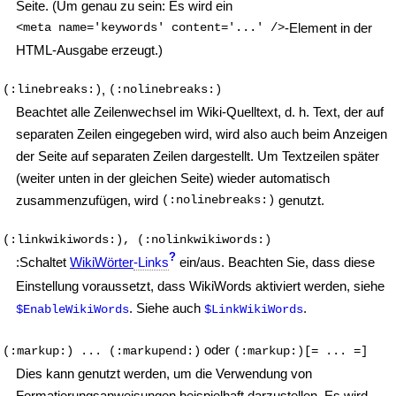
Seite. (Um genau zu sein: Es wird ein
<meta name='keywords' content='...' />
-Element in der
HTML-Ausgabe erzeugt.)
(:linebreaks:)
,
(:nolinebreaks:)
Beachtet alle Zeilenwechsel im Wiki-Quelltext, d. h. Text, der auf
separaten Zeilen eingegeben wird, wird also auch beim Anzeigen
der Seite auf separaten Zeilen dargestellt. Um Textzeilen später
(weiter unten in der gleichen Seite) wieder automatisch
zusammenzufügen, wird
(:nolinebreaks:)
genutzt.
(:linkwikiwords:), (:nolinkwikiwords:)
?
:Schaltet
WikiWörter
-Links
ein/aus. Beachten Sie, dass diese
Einstellung voraussetzt, dass WikiWords aktiviert werden, siehe
. Siehe auch
.
$EnableWikiWords
$LinkWikiWords
oder
(:markup:) ... (:markupend:)
(:markup:)
[= ... =]
Dies kann genutzt werden, um die Verwendung von
Formatierungsanweisungen beispielhaft darzustellen. Es wird