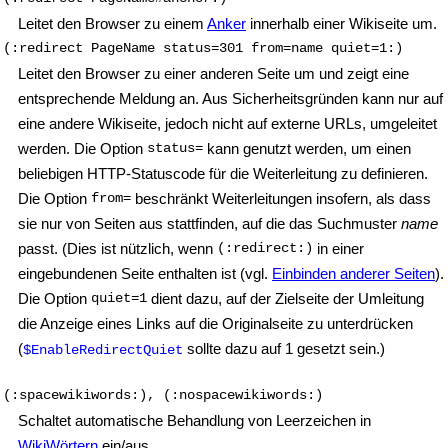
Leitet den Browser zu einem
Anker
innerhalb einer Wikiseite um.
(:redirect PageName status=301 from=name quiet=1:)
Leitet den Browser zu einer anderen Seite um und zeigt eine
entsprechende Meldung an. Aus Sicherheitsgründen kann nur auf
eine andere Wikiseite, jedoch nicht auf externe URLs, umgeleitet
werden. Die Option
status=
kann genutzt werden, um einen
beliebigen HTTP-Statuscode für die Weiterleitung zu definieren.
Die Option
from=
beschränkt Weiterleitungen insofern, als dass
sie nur von Seiten aus stattfinden, auf die das Suchmuster
name
passt. (Dies ist nützlich, wenn
(:redirect:)
in einer
eingebundenen Seite enthalten ist (vgl.
Einbinden anderer Seiten
).
Die Option
quiet=1
dient dazu, auf der Zielseite der Umleitung
die Anzeige eines Links auf die Originalseite zu unterdrücken
(
sollte dazu auf 1 gesetzt sein.)
$EnableRedirectQuiet
(:spacewikiwords:), (:nospacewikiwords:)
Schaltet automatische Behandlung von Leerzeichen in
WikiWörtern
ein/aus.