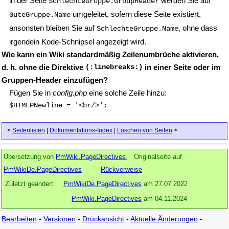
in der Seite
werden Sie auf
SchlechteGruppe.GroupHeader
umgeleitet, sofern diese Seite existiert,
GuteGruppe.Name
ansonsten bleiben Sie auf
, ohne dass
SchlechteGruppe.Name
irgendein Kode-Schnipsel angezeigt wird.
Wie kann ein Wiki standardmäßig Zeilenumbrüche aktivieren,
d. h. ohne die Direktive
(:linebreaks:)
in einer Seite oder im
Gruppen-Header einzufügen?
Fügen Sie in
config.php
eine solche Zeile hinzu:
$HTMLPNewline = '<br/>';
<
Seitenlisten
|
Dokumentations-Index
|
Löschen von Seiten
>
Übersetzung von
PmWiki.PageDirectives
, Originalseite auf
PmWikiDe.PageDirectives
—
Rückverweise
Zuletzt geändert:
PmWikiDe.PageDirectives
am 27.07.2022
PmWiki.PageDirectives
am 04.11.2024
Bearbeiten
-
Versionen
-
Druckansicht
-
Aktuelle Änderungen
-