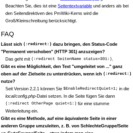
Beachten Sie, dies ist eine
Seitentextvariable
und anders als bei
den Seitendirektiven des PmWiki-Kerns wird die
Groß/Kleinschreibung berücksichtigt.
FAQ
Lässt sich
(:redirect:)
dazu bringen, den Status-Code
"Permanent verschoben" (HTTP 301) anzuzeigen?
Das geht mit
(:redirect SeitenName status=301:)
.
Gibt es eine Möglichkeit, den Text "umgeleitet von ..." ganz
oben auf der Zielseite zu unterdrücken, wenn ich
(:redirect:)
nutze?
Seit Version 2.2.1 können Sie
$EnableRedirectQuiet=1;
in die
local/config.php
-Datei setzen. In die Seite fügen Sie dann
(:redirect OtherPage quiet=1:)
für eine stumme
Weiterleitung ein.
Gibt es eine Methode, auf eine äquivalente Seite in einer
anderen Gruppe umzuleiten, z. B. von SchlechteGruppe/Seite