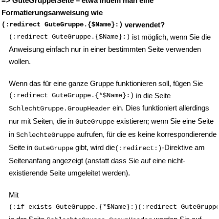
=> GuteGruppe/Seite – etwa indem man eine
Formatierungsanweisung wie
(:redirect GuteGruppe.{$Name}:)
verwendet?
(:redirect GuteGruppe.{$Name}:)
ist möglich, wenn Sie die
Anweisung einfach nur in einer bestimmten Seite verwenden
wollen.
Wenn das für eine ganze Gruppe funktionieren soll, fügen Sie
(:redirect GuteGruppe.{*$Name}:)
in die Seite
ein. Dies funktioniert allerdings
SchlechtGruppe.GroupHeader
nur mit Seiten, die in
existieren; wenn Sie eine Seite
GuteGruppe
in
aufrufen, für die es keine korrespondierende
SchlechteGruppe
Seite in
gibt, wird die
-Direktive am
GuteGruppe
(:redirect:)
Seitenanfang angezeigt (anstatt dass Sie auf eine nicht-
existierende Seite umgeleitet werden).
Mit
(:if exists GuteGruppe.{*$Name}:)(:redirect GuteGrupp